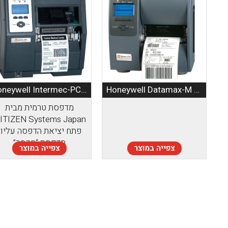
Honeywell Intermec-PC43t
Honeywell Datamax-M Class Mark II
מדפסת טרמית מבית
פתח יציאת הדפסה עליון.
מדפסת “חכמה”
צפייה במוצר
צפייה במוצר