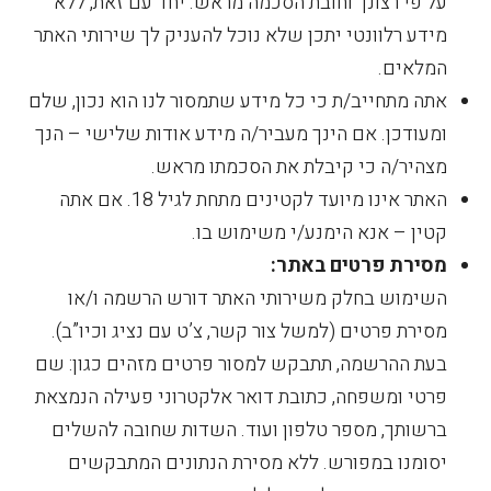
על פי רצונך וחובת הסכמה מראש. יחד עם זאת, ללא
מידע רלוונטי יתכן שלא נוכל להעניק לך שירותי האתר
המלאים.
אתה מתחייב/ת כי כל מידע שתמסור לנו הוא נכון, שלם
ומעודכן. אם הינך מעביר/ה מידע אודות שלישי – הנך
מצהיר/ה כי קיבלת את הסכמתו מראש.
האתר אינו מיועד לקטינים מתחת לגיל 18. אם אתה
קטין – אנא הימנע/י משימוש בו.
מסירת פרטים באתר:
השימוש בחלק משירותי האתר דורש הרשמה ו/או
מסירת פרטים (למשל צור קשר, צ’ט עם נציג וכיו”ב).
בעת ההרשמה, תתבקש למסור פרטים מזהים כגון: שם
פרטי ומשפחה, כתובת דואר אלקטרוני פעילה הנמצאת
ברשותך, מספר טלפון ועוד. השדות שחובה להשלים
יסומנו במפורש. ללא מסירת הנתונים המתבקשים