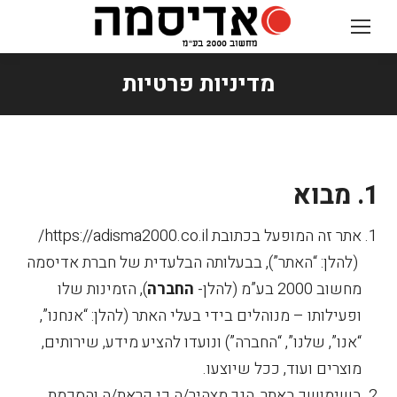
מדיניות פרטיות
You are here:
1. מבוא
אתר זה המופעל בכתובת https://adisma2000.co.il/
(להלן: “האתר”), בבעלותה הבלעדית של חברת אדיסמה
מחשוב 2000 בע”מ (להלן-
החברה
), הזמינות שלו
ופעילותו – מנוהלים בידי בעלי האתר (להלן: “אנחנו”,
“אנו”, שלנו”, “החברה”) ונועדו להציע מידע, שירותים,
מוצרים ועוד, ככל שיוצעו.
בשימושך באתר, הנך מצהיר/ה כי קראת/ה והסכמת