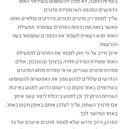
בשדות החובה, לא תוכל להשתמש בשירותי האתר
הדורשים הסכמה ו/או מסירת פרטים.
עליך למסור רק פרטים נכונים, מדויקים ומלאים ואתה
מאשר בזאת את נכונות הפרטים שמסרת. מפעילת
האתר תהא רשאית לשמור את הנתונים שתמסור בעת
ההרשמה.
אינך חייב על-פי חוק למסור את הפרטים למפעילת
האתר ומסירת המידע תלויה ברצונך ובהסכמך, אולם
מסירת פרטים שגויים, או אי מסירת מלוא הפרטים
הנדרשים עלולים למנוע ממך את האפשרות להשתמש
בשירותים באתר מקום בו רישום נדרש, לפגוע באיכות
השירות הניתן לך וכן לפגוע ביכולת ליצור קשר איתך.
אם פרטיך השתנו, עליך לעדכן אותם באופן מקוון באתר,
באזור המיועד לכך.
כמו כן, הינך נדרש שלא למסור פרטים אישים של צד